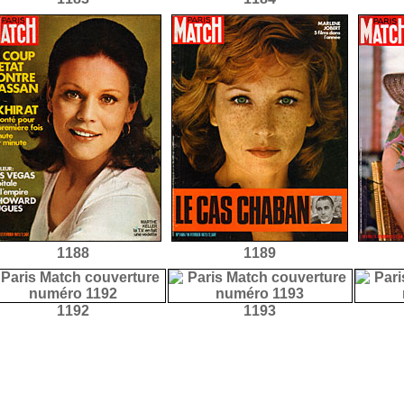
1188
1189
1192
1193