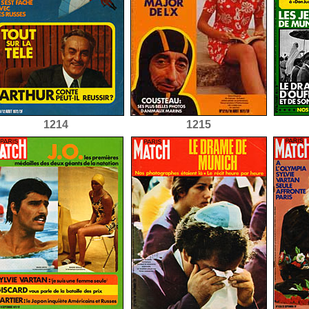
1214
1215