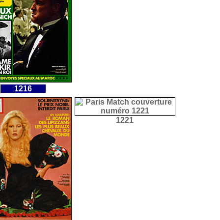
1216
1221