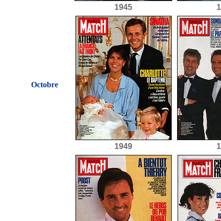
1945
1
Octobre
1949
1