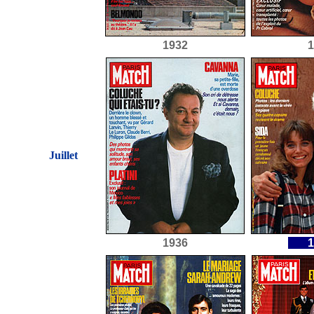
1932
1
Juillet
1936
1