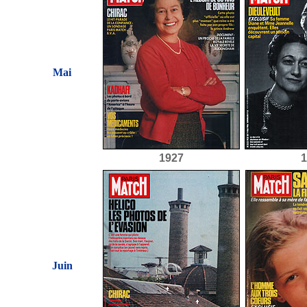
Mai
1927
1
Juin