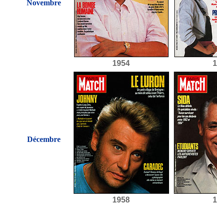
Novembre
1954
1
Décembre
1958
1