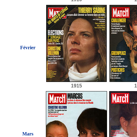
Février
1915
1
Mars