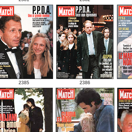
2385
2386