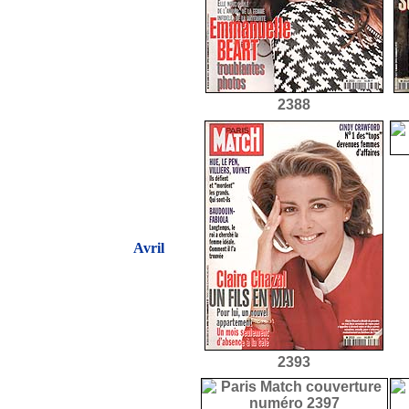
2388
Avril
2393