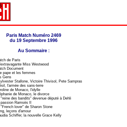
Paris Match Numéro 2469
du 19 Septembre 1996
Au Sommaire :
ch de Paris
extravagante Miss Westwood
tch Document
 pape et les femmes
s Gens
vester Stallone, Victoire Thivisol, Pete Sampras
sil, l'armée des sans-terre
oline de Monaco, l'idylle
phanie de Monaco, le divorce
"reine des bandits" devenue député à Dehli
passion Ramsès II
"French lover" de Sharon Stone
ng, leçons d'amour
udia Schiffer, la nouvelle Grace Kelly