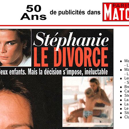
● Mat
- L'
● Ma
- Le
● Le
- Syl
● Bré
● Car
● Sté
● La 
● La 
● Le 
● Sti
● Cla