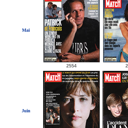
Mai
2554
2
Juin