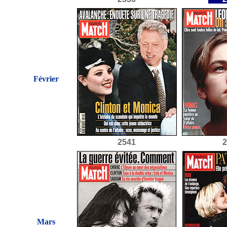
Février
2541
2
Mars