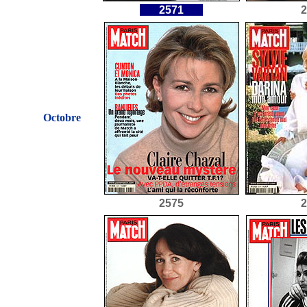
2571
2
Octobre
2575
2