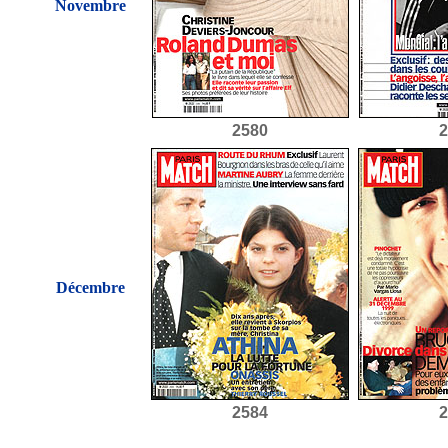
Novembre
2580
2
Décembre
2584
2