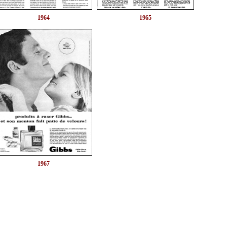
1965
1964
1967