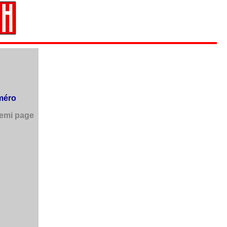
méro
emi page