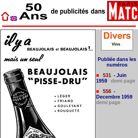
Publiée dans les
numéros
■
531
- Juin
1959
demi page
■
556
-
Decembre 1959
demi page