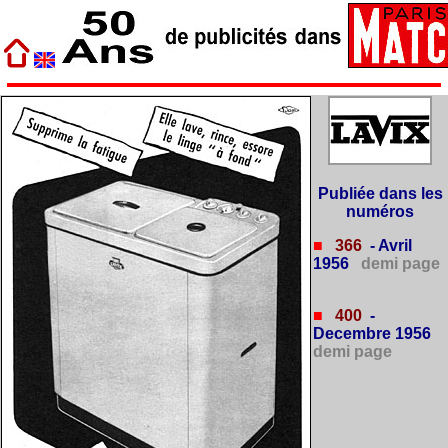
Publiée dans les
numéros
■
366
- Avril
1956
demi page
■
400
-
Decembre 1956
demi page